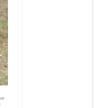
oor
i